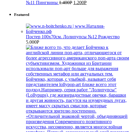
№11 Пингвины
1.400
Р
1.200
Р
Featured
Постер 100х70см. Лолипупсы №12 Рождество
5.000
Р